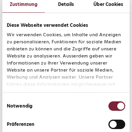
Zustimmung
Details
Über Cookies
Diese Webseite verwendet Cookies
Wir verwenden Cookies, um Inhalte und Anzeigen
zu personalisieren, Funktionen für soziale Medien
«Bahierra» Tinto DOCa Rioja
«B
anbieten zu können und die Zugriffe auf unsere
Website zu analysieren. Ausserdem geben wir
Informationen zu Ihrer Verwendung unserer
Bodega Alegre Valgañon | Rioja
Bod
Website an unsere Partner für soziale Medien,
Jahrgang 2024 | 75 cl
Jah
Werbung und Analysen weiter. Unsere Partner
führen diese Informationen möglicherweise mit
CHF
54.00
C
weiteren Daten zusammen, die Sie ihnen
bereitgestellt haben oder die sie im Rahmen Ihrer
Einwilligungsauswahl
Nutzung der Dienste gesammelt haben.
Notwendig
1
/
6
Weiter zu unseren Datenschutzbestimmungen
.
Präferenzen