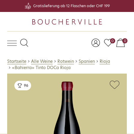
Gratislieferung ab 12 Flaschen oder CHF 199
Artikel auf 
Arti
0
0
Startseite
Alle Weine
Rotwein
Spanien
Rioja
«Bahierra» Tinto DOCa Rioja
96